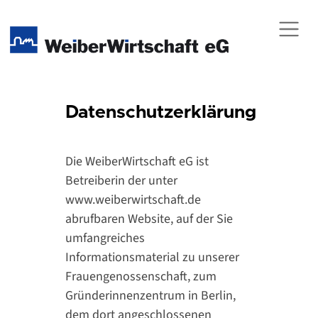
Direkt zur Hauptnavigation springen
Direkt zum Inhalt springen
Weiberwirtschaft
Gründerinnen- und Unternehmerinnenzentrum
Tagungsräume mieten
Datenschutzerklärung
Unterstützung für Gründerinnen
Genossenschaft von und für Frauen
Die WeiberWirtschaft eG ist
Betreiberin der unter
Kontakt
www.weiberwirtschaft.de
abrufbaren Website, auf der Sie
umfangreiches
Informationsmaterial zu unserer
Frauengenossenschaft, zum
Gründerinnenzentrum in Berlin,
dem dort angeschlossenen