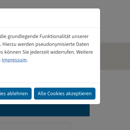
Weiberwirtschaft
Gründerinnen- und Unternehmerinnenzentrum
Tagungsräume mieten
 die grundlegende Funktionalität unserer
rn. Hierzu werden pseudonymisierte Daten
Unterstützung für Gründerinnen
 können Sie jederzeit widerrufen. Weitere
aft
Kontakt
m
Impressum
.
 Frauen
Genossenschaft von und für Frauen
Kontakt
ies ablehnen
Alle Cookies akzeptieren