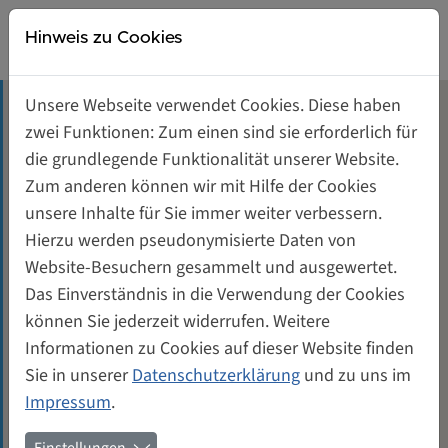
Direkt zur Hauptnavigation springen
Direkt zum Inhalt springen
Weiberwirtschaft
Gründerinnen- und Unternehmerinnenzentrum
Hinweis zu Cookies
Der Gewerbehof
Gründerinnen- und Unternehmerinnenzentrum
Unsere Webseite verwendet Cookies. Diese haben
Tagungsräume mieten
Ökologie
zwei Funktionen: Zum einen sind sie erforderlich für
Branchen
die grundlegende Funktionalität unserer Website.
Unterstützung für Gründerinnen
Mieterinnen
Zum anderen können wir mit Hilfe der Cookies
Suchen Sie ein konkretes Dienstleistungsangebot?
unsere Inhalte für Sie immer weiter verbessern.
Gewerberäume mieten
Genossenschaft von und für Frauen
Möchten Sie Ihrer Gesundheit etwas Gutes tun?
Hierzu werden pseudonymisierte Daten von
Benötigen Sie noch ein Geschenk für einen
Website-Besuchern gesammelt und ausgewertet.
Kontakt
WeiberWirtschaft freikaufen
anstehenden Geburtstag? Oder sind Sie auf der Suche
Das Einverständnis in die Verwendung der Cookies
nach einer Geschäftspartnerin?
können Sie jederzeit widerrufen. Weitere
Informationen zu Cookies auf dieser Website finden
Hier die ganze
Branchenliste zum Download
.
Sie in unserer
Datenschutzerklärung
und zu uns im
Impressum
.
Aki
Delphine Mach, Illustratorin - Tel. 017624892086