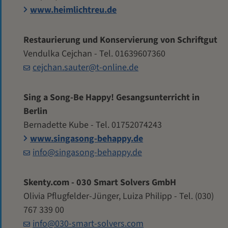
www.heimlichtreu.de
Restaurierung und Konservierung von Schriftgut
Vendulka Cejchan - Tel. 01639607360
cejchan.sauter@t-online.de
Sing a Song-Be Happy! Gesangsunterricht in
Berlin
Bernadette Kube - Tel. 01752074243
www.singasong-behappy.de
info@singasong-behappy.de
Skenty.com - 030 Smart Solvers GmbH
Olivia Pflugfelder-Jünger, Luiza Philipp - Tel. (030)
767 339 00
info@030-smart-solvers.com