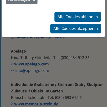
Einstellungen
www.delphinemach.com
delphinemach@gmail.com
Alle Cookies ablehnen
Altenburg Photographie Auktionen
Alle Cookies akzeptieren
Ilona Schäfer - Tel. (030) 695 644 33
is@altenburg-auktionen.de
Apelago
Nina Tillberg Grindvik - Tel. (030) 484 913 35
www.apelago.com
info@apelago.com
individuelle Grabsteine / Stein am Grab / Skulptur
Zuhause / Objekt im Garten
Konscha Schostak - Tel. (030) 693 675 6
www.memoria-stein.de