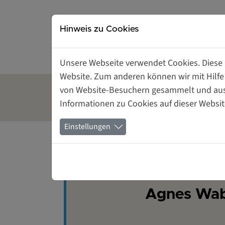
Direkt zur Hauptnavigation springen
Direkt zum Inhalt springen
Hinweis zu Cookies
Unsere Webseite verwendet Cookies. Diese h
Website. Zum anderen können wir mit Hilfe
von Website-Besuchern gesammelt und ausge
Gründerinnen- und
Tagungsrä
Informationen zu Cookies auf dieser Websit
Unternehmerinnenzentrum
mieten
Einstellungen
Agnes Wab