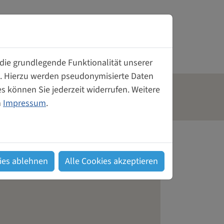
Weiberwirtschaft
Gründerinnen- und Unternehmerinnenzentrum
Tagungsräume mieten
 die grundlegende Funktionalität unserer
rn. Hierzu werden pseudonymisierte Daten
Unterstützung für Gründerinnen
 können Sie jederzeit widerrufen. Weitere
aft
Kontakt
m
Impressum
.
 Frauen
Genossenschaft von und für Frauen
Kontakt
ies ablehnen
Alle Cookies akzeptieren