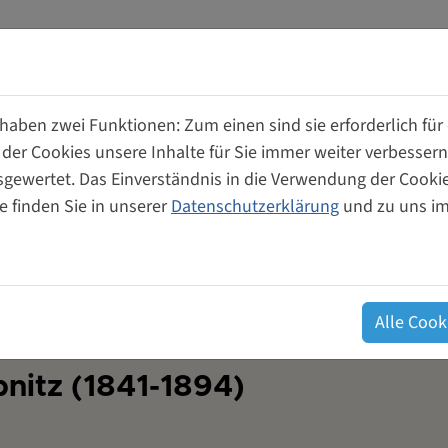
aben zwei Funktionen: Zum einen sind sie erforderlich für
 der Cookies unsere Inhalte für Sie immer weiter verbesse
wertet. Das Einverständnis in die Verwendung der Cookies
ume
Unterstützung für
Genossensch
e finden Sie in unserer
Datenschutzerklärung
und zu uns i
Gründerinnen
von und für
Alle Cook
nitz (1841-1894)