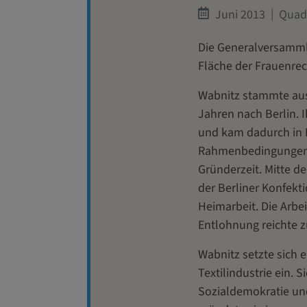
Juni 2013
Quadr
Die Generalversamml
Fläche der Frauenrec
Wabnitz stammte aus
Jahren nach Berlin. 
und kam dadurch in 
Rahmenbedingungen fü
Gründerzeit. Mitte d
der Berliner Konfekti
Heimarbeit. Die Arb
Entlohnung reichte 
Wabnitz setzte sich e
Textilindustrie ein. S
Sozialdemokratie und