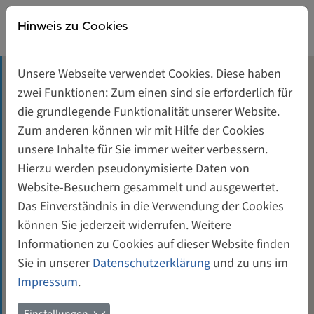
Direkt zur Hauptnavigation springen
Direkt zum Inhalt springen
Weiberwirtschaft
Hinweis zu Cookies
Gründerinnen- und Unternehmerinnenzentrum
Unsere Webseite verwendet Cookies. Diese haben
Tagungsräume mieten
zwei Funktionen: Zum einen sind sie erforderlich für
Claudia Neusüß (*1961)
die grundlegende Funktionalität unserer Website.
Unterstützung für Gründerinnen
Zum anderen können wir mit Hilfe der Cookies
unsere Inhalte für Sie immer weiter verbessern.
September 2006
Quadratmeter: 130,00
Genossenschaft von und für Frauen
Hierzu werden pseudonymisierte Daten von
Website-Besuchern gesammelt und ausgewertet.
Claudia Neusüß ist Genossenschafterin der ersten
Kontakt
Das Einverständnis in die Verwendung der Cookies
Stunde. Mit der Mitgliedsnummer 16 trat sie schon
können Sie jederzeit widerrufen. Weitere
bei der Gründungsversammlung 1989 bei und ist
Informationen zu Cookies auf dieser Website finden
seither eine der führenden Köpfe der
Sie in unserer
Datenschutzerklärung
und zu uns im
Genossenschaft. 2006 schied sie nach nahezu 20
Impressum
.
Jahren aus dem Aufsichtsrat aus. Seit 2003 ist sie
auch als Mieterin mit ihrer Agentur Compassoragne