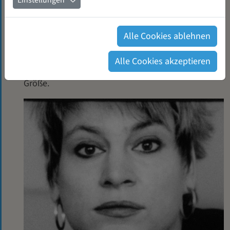
Einstellungen
für Personal- und Organisationsentwicklung in der
WeiberWirtschaft ansässig.
www.claudia-
neusuess.com
www.compassorange.com.
Alle Cookies ablehnen
Die Genossenschafterinnen widmeten ihr das
Alle Cookies akzeptieren
freigekaufte Foyer des Tagungsbereichs mit 130 qm
Größe.