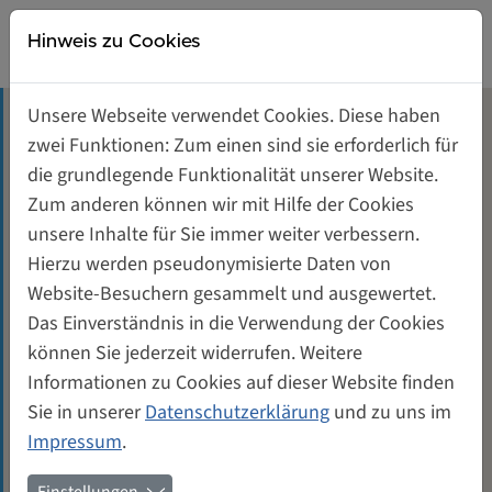
Direkt zur Hauptnavigation springen
Direkt zum Inhalt springen
Weiberwirtschaft
Hinweis zu Cookies
Gründerinnen- und Unternehmerinnenzentrum
Unsere Webseite verwendet Cookies. Diese haben
Tagungsräume mieten
zwei Funktionen: Zum einen sind sie erforderlich für
Josephine M. Cochrane (1839-
die grundlegende Funktionalität unserer Website.
1913)
Unterstützung für Gründerinnen
Zum anderen können wir mit Hilfe der Cookies
unsere Inhalte für Sie immer weiter verbessern.
Genossenschaft von und für Frauen
Hierzu werden pseudonymisierte Daten von
Februar 2016
Quadratmeter: 127,81
Website-Besuchern gesammelt und ausgewertet.
Kontakt
Das Einverständnis in die Verwendung der Cookies
Die Erfinderin der Geschirrspülmaschine Josephine
können Sie jederzeit widerrufen. Weitere
M. Cochrane (1839-1913) wird Namenspatin für die
Informationen zu Cookies auf dieser Website finden
Gewerbeeinheit E2 in den Hofgebäuden.
Sie in unserer
Datenschutzerklärung
und zu uns im
Wir haben nur spärliche Wikipedia-Informationen
Impressum
.
über diese Frau: