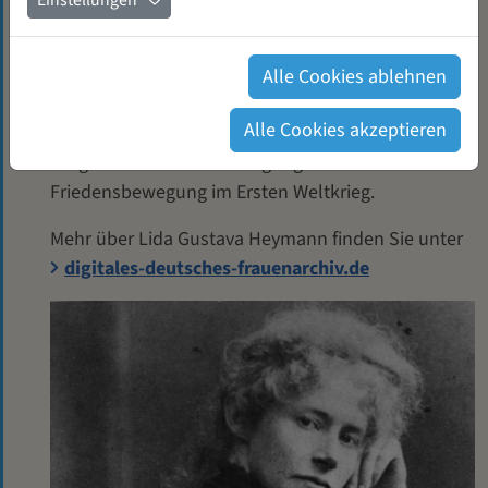
Einstellungen
damit haben wir der bekannten Frauenrechtlerin
einen dauerhaften Platz im Gewerbehof der
WeiberWirtschaft eG geschaffen. Mit ihrer Arbeits-
Alle Cookies ablehnen
und Lebensgefährtin Anita Augspurg war sie eine
Alle Cookies akzeptieren
der prominentesten Vertreterinnen der radikal-
bürgerlichen Frauenbewegung und der Frauen-
Friedensbewegung im Ersten Weltkrieg.
Mehr über Lida Gustava Heymann finden Sie unter
digitales-deutsches-frauenarchiv.de