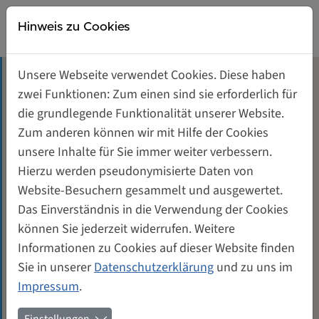
Direkt zur Hauptnavigation springen
Direkt zum Inhalt springen
Weiberwirtschaft
Hinweis zu Cookies
Gründerinnen- und Unternehmerinnenzentrum
Unsere Webseite verwendet Cookies. Diese haben
Tagungsräume mieten
zwei Funktionen: Zum einen sind sie erforderlich für
Lida Gustava Heymann (1868-
die grundlegende Funktionalität unserer Website.
1943)
Unterstützung für Gründerinnen
Zum anderen können wir mit Hilfe der Cookies
unsere Inhalte für Sie immer weiter verbessern.
Genossenschaft von und für Frauen
Hierzu werden pseudonymisierte Daten von
Oktober 2002
Quadratmeter: 95,25
Website-Besuchern gesammelt und ausgewertet.
Kontakt
Das Einverständnis in die Verwendung der Cookies
Im Oktober 2002 konnten die ersten 95 qm
können Sie jederzeit widerrufen. Weitere
symbolisch ausgelöst werden. Die Gewerbeeinheit
Informationen zu Cookies auf dieser Website finden
4.2 im Vorderhaus wurde in einem festlichen Akt
Sie in unserer
Datenschutzerklärung
und zu uns im
umgetauft, zum Zeichen dafür, dass sie nun voll
Impressum
.
und ganz den Frauen gehört. Ihr neuer Name ist
heute „Lida Gustava Heymann-Gewerbeeinheit“,